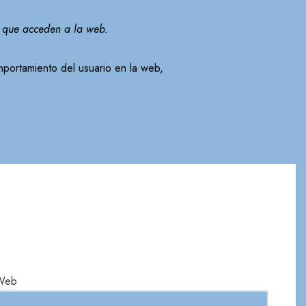
s que acceden a la web.
omportamiento del usuario en la web,
Web